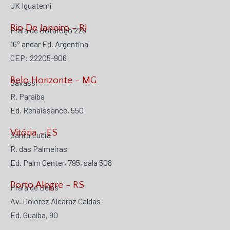
JK Iguatemi
Rio De Janeiro - RJ
Praia de Botafogo 228
16º andar Ed. Argentina
CEP: 22205-906
Belo Horizonte - MG
Savassi
R. Paraíba
Ed. Renaissance, 550
Vitória - ES
Santa Lucia
R. das Palmeiras
Ed. Palm Center, 795, sala 508
Porto Alegre - RS
Praia de Belas
Av. Dolorez Alcaraz Caldas
Ed. Guaíba, 90