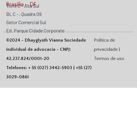
Brasília - DF
Torre C - Asa Sul
BL C - , Quadra 09
Setor Comercial Sul
Ed. Parque Cidade Corporate
©2024 - Dhayglysth Vianna Sociedade
Política de
individual de advocacia - CNPJ:
privacidade |
42.237.824/0001-20
Termos de uso
Telefones: + 55 (027) 3442-5903 | +55 (27)
3029-0861