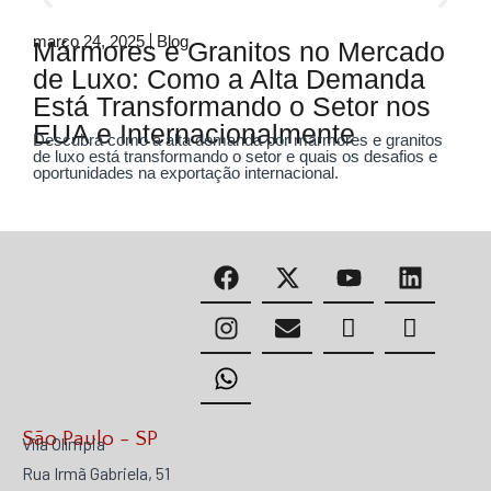
março 24, 2025
Blog
m
Mármores e Granitos no Mercado
de Luxo: Como a Alta Demanda
Está Transformando o Setor nos
EUA e Internacionalmente
Descubra como a alta demanda por mármores e granitos
de luxo está transformando o setor e quais os desafios e
oportunidades na exportação internacional.
São Paulo - SP
Vila Olímpia
Rua Irmã Gabriela, 51