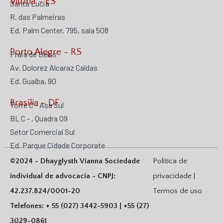
Vitória - ES
Santa Lucia
R. das Palmeiras
Ed. Palm Center, 795, sala 508
Porto Alegre - RS
Praia de Belas
Av. Dolorez Alcaraz Caldas
Ed. Guaíba, 90
Brasília - DF
Torre C - Asa Sul
BL C - , Quadra 09
Setor Comercial Sul
Ed. Parque Cidade Corporate
©2024 - Dhayglysth Vianna Sociedade
Política de
individual de advocacia - CNPJ:
privacidade |
42.237.824/0001-20
Termos de uso
Telefones: + 55 (027) 3442-5903 | +55 (27)
3029-0861