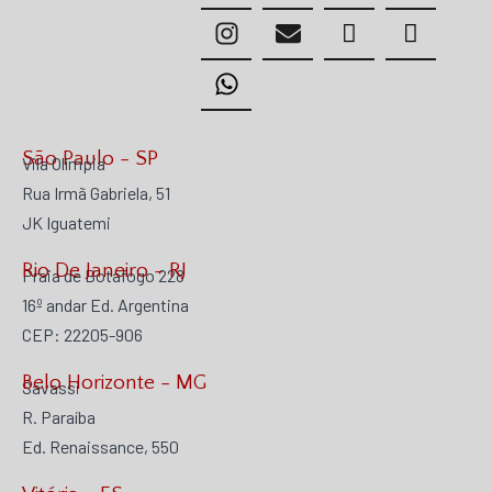
São Paulo - SP
Vila Olímpia
Rua Irmã Gabriela, 51
JK Iguatemi
Rio De Janeiro - RJ
Praia de Botafogo 228
16º andar Ed. Argentina
CEP: 22205-906
Belo Horizonte - MG
Savassi
R. Paraíba
Ed. Renaissance, 550