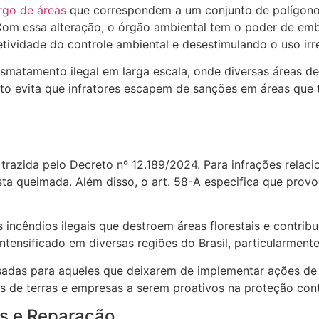
go de áreas
que correspondem a um conjunto de polígonos
. Com essa alteração, o órgão ambiental tem o poder de e
ividade do controle ambiental e desestimulando o uso irre
matamento ilegal em larga escala, onde diversas áreas de
eto evita que infratores escapem de sanções em áreas qu
trazida pelo Decreto nº 12.189/2024. Para infrações relaci
sta queimada. Além disso, o art. 58-A especifica que prov
ncêndios ilegais que destroem áreas florestais e contrib
intensificado em diversas regiões do Brasil, particularmen
adas para aqueles que deixarem de implementar ações de p
os de terras e empresas a serem proativos na proteção con
s e Reparação