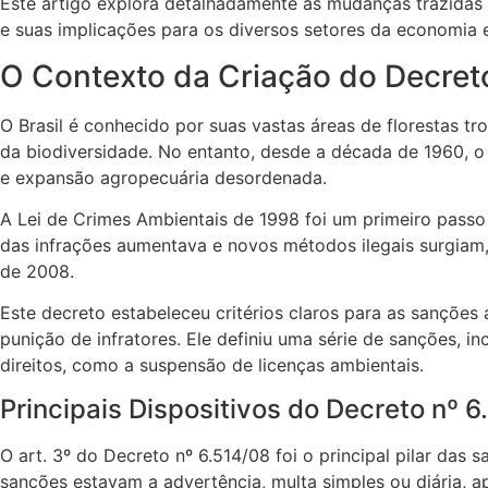
Este artigo explora detalhadamente as mudanças trazida
e suas implicações para os diversos setores da economia 
O Contexto da Criação do Decret
O Brasil é conhecido por suas vastas áreas de florestas t
da biodiversidade. No entanto, desde a década de 1960, o 
e expansão agropecuária desordenada.
A Lei de Crimes Ambientais de 1998 foi um primeiro pas
das infrações aumentava e novos métodos ilegais surgiam, f
de 2008.
Este decreto estabeleceu critérios claros para as sanções 
punição de infratores. Ele definiu uma série de sanções, in
direitos, como a suspensão de licenças ambientais.
Principais Dispositivos do Decreto nº 
O art. 3º do Decreto nº 6.514/08 foi o principal pilar das
sanções estavam a advertência, multa simples ou diária, a