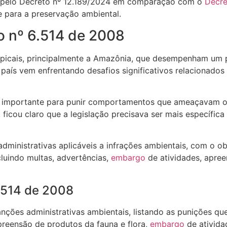
s pelo Decreto nº 12.189/2024 em comparação com o
Decre
e para a preservação ambiental.
o nº 6.514 de 2008
ropicais, principalmente a Amazônia, que desempenham um pa
país vem enfrentando desafios significativos relacionados
so importante para punir comportamentos que ameaçavam o
icou claro que a legislação precisava ser mais específica 
administrativas aplicáveis a infrações ambientais, com o ob
cluindo multas, advertências,
embargo
de atividades, apree
6.514 de 2008
 sanções administrativas ambientais, listando as punições q
preensão de produtos da fauna e flora,
embargo
de atividad