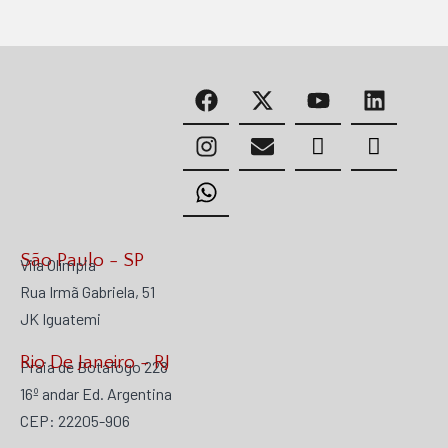
São Paulo - SP
Vila Olímpia
Rua Irmã Gabriela, 51
JK Iguatemi
Rio De Janeiro - RJ
Praia de Botafogo 228
16º andar Ed. Argentina
CEP: 22205-906