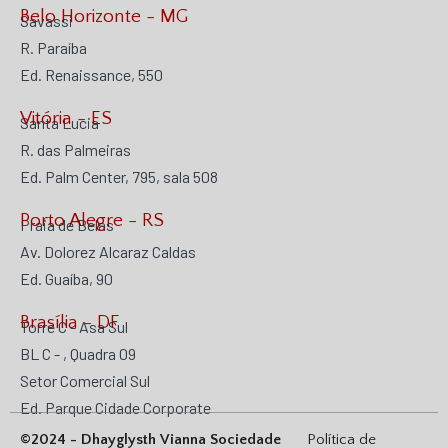
Belo Horizonte - MG
Savassi
R. Paraíba
Ed. Renaissance, 550
Vitória - ES
Santa Lucia
R. das Palmeiras
Ed. Palm Center, 795, sala 508
Porto Alegre - RS
Praia de Belas
Av. Dolorez Alcaraz Caldas
Ed. Guaíba, 90
Brasília - DF
Torre C - Asa Sul
BL C - , Quadra 09
Setor Comercial Sul
Ed. Parque Cidade Corporate
©2024 - Dhayglysth Vianna Sociedade
Política de