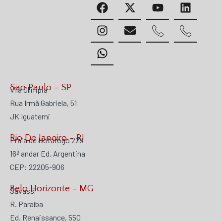
São Paulo - SP
Vila Olímpia
Rua Irmã Gabriela, 51
JK Iguatemi
Rio De Janeiro - RJ
Praia de Botafogo 228
16º andar Ed. Argentina
CEP: 22205-906
Belo Horizonte - MG
Savassi
R. Paraíba
Ed. Renaissance, 550