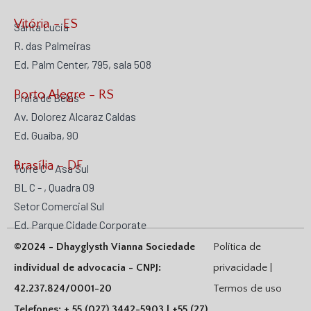
Vitória - ES
Santa Lucia
R. das Palmeiras
Ed. Palm Center, 795, sala 508
Porto Alegre - RS
Praia de Belas
Av. Dolorez Alcaraz Caldas
Ed. Guaíba, 90
Brasília - DF
Torre C - Asa Sul
BL C - , Quadra 09
Setor Comercial Sul
Ed. Parque Cidade Corporate
©2024 - Dhayglysth Vianna Sociedade
Política de
individual de advocacia - CNPJ:
privacidade |
42.237.824/0001-20
Termos de uso
Telefones: + 55 (027) 3442-5903 | +55 (27)