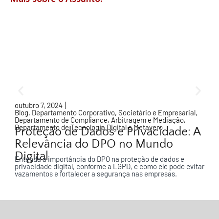
outubro 7, 2024
m
Blog
,
Departamento Corporativo, Societário e Empresarial
,
D
Departamento de Compliance, Arbitragem e Mediação
,
Departamento de Tecnologia Digital e Metavero
Proteção de Dados e Privacidade: A
P
Relevância do DPO no Mundo
Digital
Entenda a importância do DPO na proteção de dados e
privacidade digital, conforme a LGPD, e como ele pode evitar
vazamentos e fortalecer a segurança nas empresas.