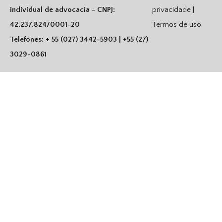
individual de advocacia - CNPJ:
privacidade |
42.237.824/0001-20
Termos de uso
Telefones: + 55 (027) 3442-5903 | +55 (27)
3029-0861