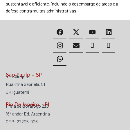
sustentável e eficiente, incluindo o desembargo de áreas e a
defesa contra multas administrativas.
São Paulo - SP
Vila Olímpia
Rua Irmã Gabriela, 51
JK Iguatemi
Rio De Janeiro - RJ
Praia de Botafogo 228
16º andar Ed. Argentina
CEP: 22205-906