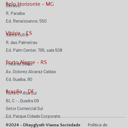
Belo Horizonte - MG
Savassi
R. Paraíba
Ed. Renaissance, 550
Vitória - ES
Santa Lucia
R. das Palmeiras
Ed. Palm Center, 795, sala 508
Porto Alegre - RS
Praia de Belas
Av. Dolorez Alcaraz Caldas
Ed. Guaíba, 90
Brasília - DF
Torre C - Asa Sul
BL C - , Quadra 09
Setor Comercial Sul
Ed. Parque Cidade Corporate
©2024 - Dhayglysth Vianna Sociedade
Política de