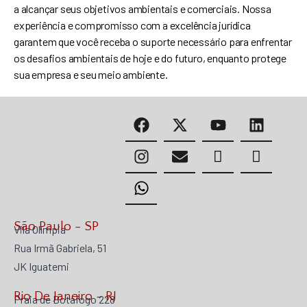
a alcançar seus objetivos ambientais e comerciais. Nossa
experiência e compromisso com a excelência jurídica
garantem que você receba o suporte necessário para enfrentar
os desafios ambientais de hoje e do futuro, enquanto protege
sua empresa e seu meio ambiente.
São Paulo - SP
Vila Olímpia
Rua Irmã Gabriela, 51
JK Iguatemi
Rio De Janeiro - RJ
Praia de Botafogo 228