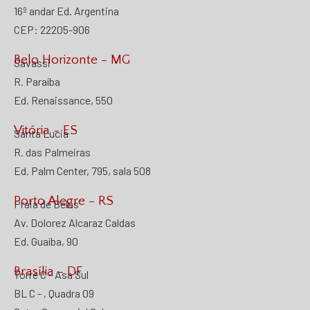
16º andar Ed. Argentina
CEP: 22205-906
Belo Horizonte - MG
Savassi
R. Paraíba
Ed. Renaissance, 550
Vitória - ES
Santa Lucia
R. das Palmeiras
Ed. Palm Center, 795, sala 508
Porto Alegre - RS
Praia de Belas
Av. Dolorez Alcaraz Caldas
Ed. Guaíba, 90
Brasília - DF
Torre C - Asa Sul
BL C - , Quadra 09